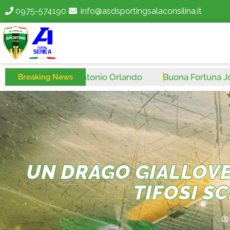
0975-574190
info@asdsportingsalaconsilina.it
na Fortuna Antonio Orlando
Buona Fortuna Josip Jurl
Breaking News
UN DRAGO GIALLOVE
TIFOSI S