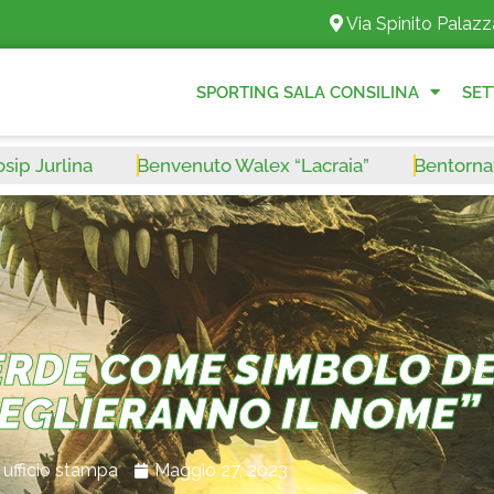
Via Spinito Palazz
SPORTING SALA CONSILINA
SET
ina
Benvenuto Walex “Lacraia”
Bentornato Leona
RDE COME SIMBOLO DEL
CEGLIERANNO IL NOME”
ufficio stampa
Maggio 27, 2023