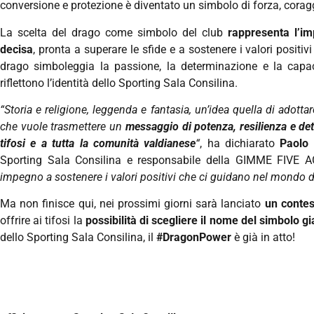
conversione e protezione è diventato un simbolo di forza, cora
La scelta del drago come simbolo del club
rappresenta l’i
decisa
, pronta a superare le sfide e a sostenere i valori positivi
drago simboleggia la passione, la determinazione e la capaci
riflettono l’identità dello Sporting Sala Consilina.
“Storia e religione, leggenda e fantasia, un’idea quella di adott
che vuole trasmettere un
messaggio di potenza, resilienza e dete
tifosi e a tutta la comunità valdianese
“
, ha dichiarato
Paolo
Sporting Sala Consilina e responsabile della GIMME FIVE 
impegno a sostenere i valori positivi che ci guidano nel mondo de
Ma non finisce qui, nei prossimi giorni sarà lanciato
un contest
offrire ai tifosi la
possibilità di scegliere il nome del simbolo g
dello Sporting Sala Consilina, il
#DragonPower
è già in atto!