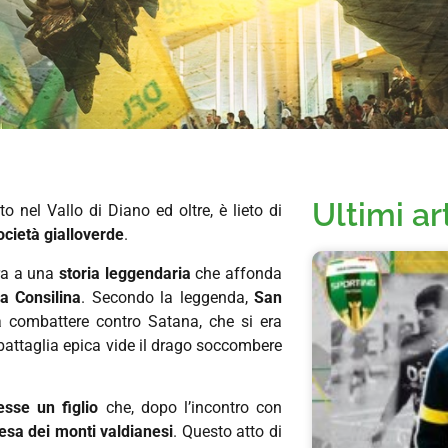
Ultimi ar
to nel Vallo di Diano ed oltre, è lieto di
ocietà gialloverde
.
ra a una
storia leggendaria
che affonda
la Consilina
. Secondo la leggenda,
San
 a combattere contro Satana, che si era
 battaglia epica vide il drago soccombere
esse un figlio
che, dopo l’incontro con
fesa dei monti valdianesi
. Questo atto di