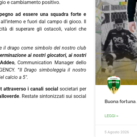
ggio e cambiamento positivo.
mpegno ad essere una squadra forte e
 all’interno e fuori dal campo di gioco. Il
tà di superare gli ostacoli, valori che
are il drago come simbolo del nostro club
rminazione ai nostri giocatori, ai nostri
 Addeo
, Communication Manager dello
AGENCY. “
Il Drago simboleggia il nostro
l calcio a 5″.
 attraverso i canali social
societari per
ialloverde
. Restate sintonizzati sui social
Buona fortuna
LEGGI »
5 Agosto 2026