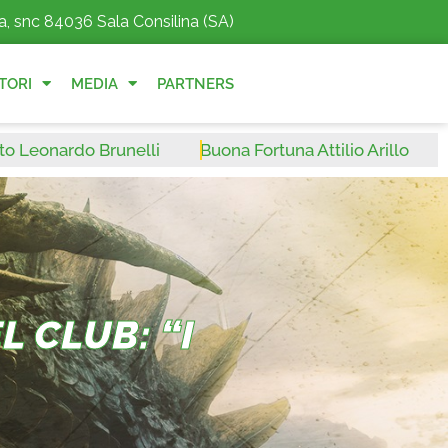
a, snc 84036 Sala Consilina (SA)
TORI
MEDIA
PARTNERS
rdo Brunelli
Buona Fortuna Attilio Arillo
Benvenu
 CLUB: “I