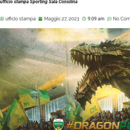
ufficio stampa Sporting Sala Consilina
ufficio stampa
Maggio 27, 2023
9:09 am
No Co