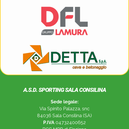
A.S.D. SPORTING SALA CONSILINA
Sede legale:
Via Spinito Palazza, snc
84036 Sala Consilina (SA)
P.IVA
04732400652