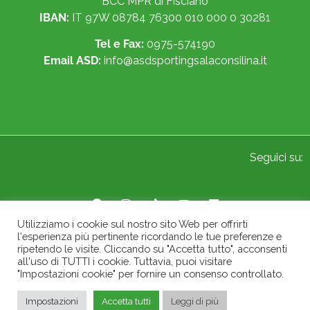
BCC MPR di Fisciano
IBAN:
IT 97W 08784 76300 010 000 0 30281
Tel e Fax:
0975-574190
Email ASD:
info@asdsportingsalaconsilina.it
Seguici su:
Utilizziamo i cookie sul nostro sito Web per offrirti
l'esperienza più pertinente ricordando le tue preferenze e
© 2022 Sporting A.S.D. Sala Consilina. All Rights Reserved.
ripetendo le visite. Cliccando su "Accetta tutto", acconsenti
all'uso di TUTTI i cookie. Tuttavia, puoi visitare
"Impostazioni cookie" per fornire un consenso controllato.
Impostazioni
Accetta tutti
Leggi di più