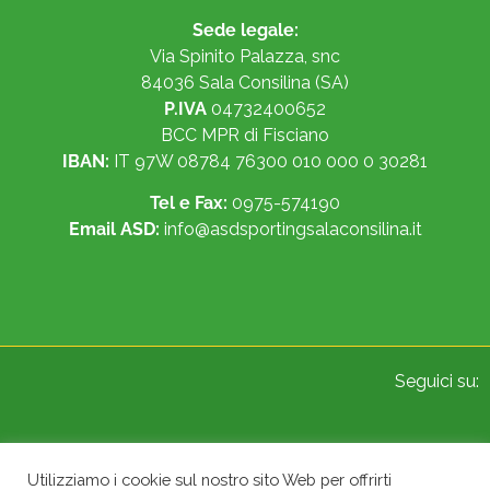
Sede legale:
Via Spinito Palazza, snc
84036 Sala Consilina (SA)
P.IVA
04732400652
BCC MPR di Fisciano
IBAN:
IT 97W 08784 76300 010 000 0 30281
Tel e Fax:
0975-574190
Email ASD:
info@asdsportingsalaconsilina.it
Seguici su:
Utilizziamo i cookie sul nostro sito Web per offrirti