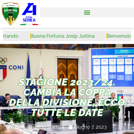
ando
Buona Fortuna Josip Jurlina
Benvenuto Wale
STAGIONE 2023/24.
CAMBIA LA COPPA
DELLA DIVISIONE, ECCO
TUTTE LE DATE
ufficio stampa
Giugno 7, 2023