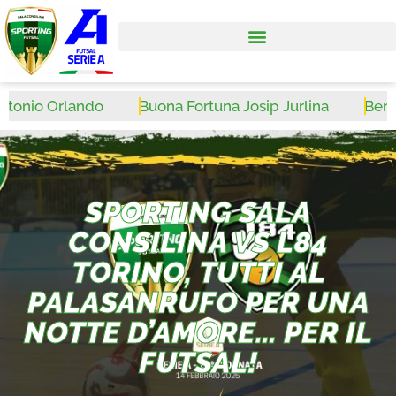
nio Orlando
Buona Fortuna Josip Jurlina
Benvenu
SPORTING SALA
CONSILINA VS L84
TORINO, TUTTI AL
PALASANRUFO PER UNA
NOTTE D’AMORE… PER IL
FUTSAL!