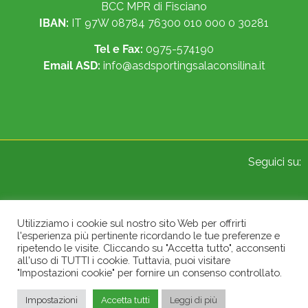
BCC MPR di Fisciano
IBAN:
IT 97W 08784 76300 010 000 0 30281
Tel e Fax:
0975-574190
Email ASD:
info@asdsportingsalaconsilina.it
Seguici su:
Utilizziamo i cookie sul nostro sito Web per offrirti
l'esperienza più pertinente ricordando le tue preferenze e
ripetendo le visite. Cliccando su "Accetta tutto", acconsenti
© 2022 Sporting A.S.D. Sala Consilina. All Rights Reserved.
all'uso di TUTTI i cookie. Tuttavia, puoi visitare
"Impostazioni cookie" per fornire un consenso controllato.
Impostazioni
Accetta tutti
Leggi di più