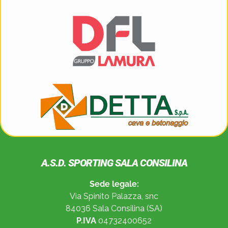
A.S.D. SPORTING SALA CONSILINA
Sede legale:
Via Spinito Palazza, snc
84036 Sala Consilina (SA)
P.IVA
04732400652