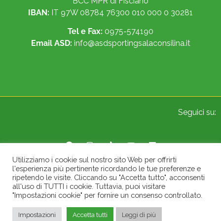
BCC MPR di Fisciano
IBAN:
IT 97W 08784 76300 010 000 0 30281
Tel e Fax:
0975-574190
Email ASD:
info@asdsportingsalaconsilina.it
Seguici su:
Utilizziamo i cookie sul nostro sito Web per offrirti
l'esperienza più pertinente ricordando le tue preferenze e
© 2022 Sporting A.S.D. Sala Consilina. All Rights Reserved.
ripetendo le visite. Cliccando su "Accetta tutto", acconsenti
all'uso di TUTTI i cookie. Tuttavia, puoi visitare
"Impostazioni cookie" per fornire un consenso controllato.
Impostazioni
Accetta tutti
Leggi di più