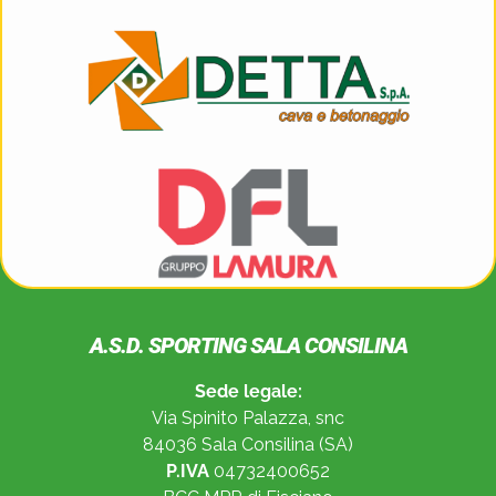
A.S.D. SPORTING SALA CONSILINA
Sede legale:
Via Spinito Palazza, snc
84036 Sala Consilina (SA)
P.IVA
04732400652