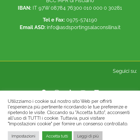
BCC MPR di Fisciano
IBAN:
IT 97W 08784 76300 010 000 0 30281
Tel e Fax:
0975-574190
Email ASD:
info@asdsportingsalaconsilina.it
Seguici su:
Utilizziamo i cookie sul nostro sito Web per offrirti
l'esperienza più pertinente ricordando le tue preferenze e
© 2022 Sporting A.S.D. Sala Consilina. All Rights Reserved.
ripetendo le visite. Cliccando su "Accetta tutto", acconsenti
all'uso di TUTTI i cookie. Tuttavia, puoi visitare
"Impostazioni cookie" per fornire un consenso controllato.
Impostazioni
Accetta tutti
Leggi di più