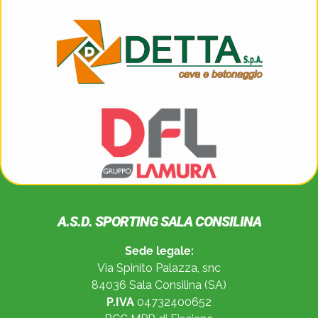
A.S.D. SPORTING SALA CONSILINA
Sede legale:
Via Spinito Palazza, snc
84036 Sala Consilina (SA)
P.IVA
04732400652