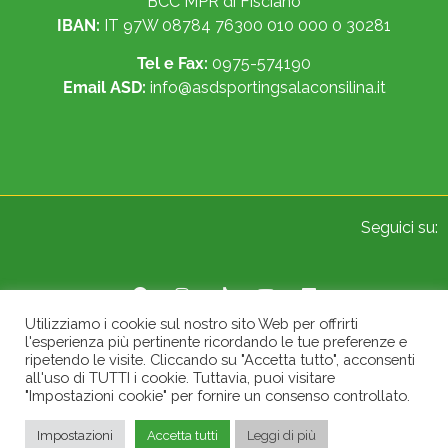
BCC MPR di Fisciano
IBAN:
IT 97W 08784 76300 010 000 0 30281
Tel e Fax:
0975-574190
Email ASD:
info@asdsportingsalaconsilina.it
Seguici su:
Utilizziamo i cookie sul nostro sito Web per offrirti
l'esperienza più pertinente ricordando le tue preferenze e
© 2022 Sporting A.S.D. Sala Consilina. All Rights Reserved.
ripetendo le visite. Cliccando su "Accetta tutto", acconsenti
all'uso di TUTTI i cookie. Tuttavia, puoi visitare
"Impostazioni cookie" per fornire un consenso controllato.
Impostazioni
Accetta tutti
Leggi di più