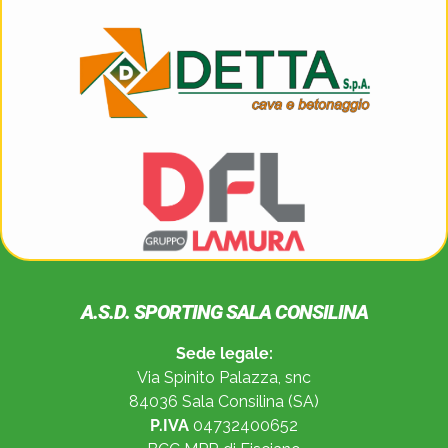
A.S.D. SPORTING SALA CONSILINA
Sede legale:
Via Spinito Palazza, snc
84036 Sala Consilina (SA)
P.IVA
04732400652