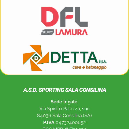
A.S.D. SPORTING SALA CONSILINA
Sede legale:
Via Spinito Palazza, snc
84036 Sala Consilina (SA)
P.IVA
04732400652