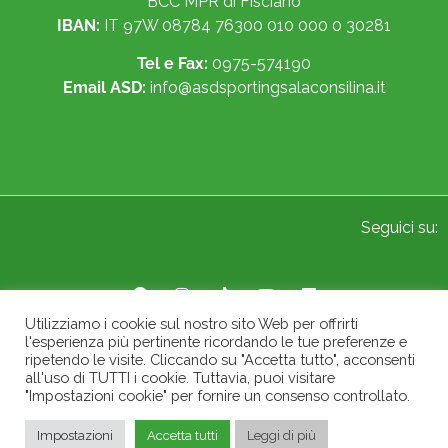
BCC MPR di Fisciano
IBAN:
IT 97W 08784 76300 010 000 0 30281
Tel e Fax:
0975-574190
Email ASD:
info@asdsportingsalaconsilina.it
Seguici su:
Utilizziamo i cookie sul nostro sito Web per offrirti
l'esperienza più pertinente ricordando le tue preferenze e
© 2022 Sporting A.S.D. Sala Consilina. All Rights Reserved.
ripetendo le visite. Cliccando su "Accetta tutto", acconsenti
all'uso di TUTTI i cookie. Tuttavia, puoi visitare
"Impostazioni cookie" per fornire un consenso controllato.
Impostazioni
Accetta tutti
Leggi di più