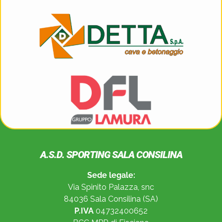
A.S.D. SPORTING SALA CONSILINA
Sede legale:
Via Spinito Palazza, snc
84036 Sala Consilina (SA)
P.IVA
04732400652