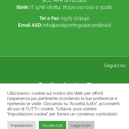
BCC MPR di Fisciano
IBAN:
IT 97W 08784 76300 010 000 0 30281
Tel e Fax:
0975-574190
Email ASD:
info@asdsportingsalaconsilina.it
Seguici su:
Utilizziamo i cookie sul nostro sito Web per offrirti
l'esperienza più pertinente ricordando le tue preferenze e
© 2022 Sporting A.S.D. Sala Consilina. All Rights Reserved.
ripetendo le visite. Cliccando su "Accetta tutto", acconsenti
all'uso di TUTTI i cookie. Tuttavia, puoi visitare
"Impostazioni cookie" per fornire un consenso controllato.
Impostazioni
Accetta tutti
Leggi di più