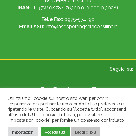
BCC MPR di Fisciano
IBAN:
IT 97W 08784 76300 010 000 0 30281
Tel e Fax:
0975-574190
Email ASD:
info@asdsportingsalaconsilina.it
Seguici su:
Utilizziamo i cookie sul nostro sito Web per offrirti
l'esperienza più pertinente ricordando le tue preferenze e
© 2022 Sporting A.S.D. Sala Consilina. All Rights Reserved.
ripetendo le visite. Cliccando su "Accetta tutto", acconsenti
all'uso di TUTTI i cookie. Tuttavia, puoi visitare
"Impostazioni cookie" per fornire un consenso controllato.
Impostazioni
Accetta tutti
Leggi di più