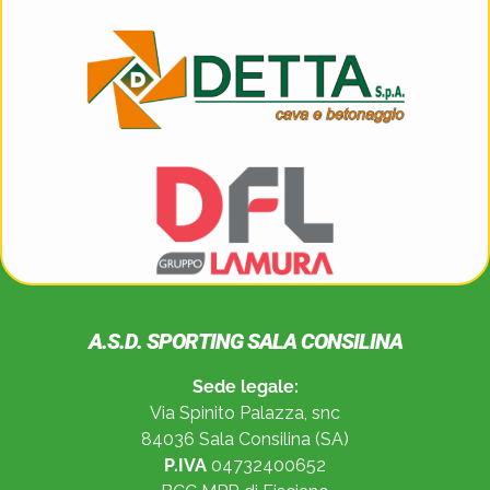
A.S.D. SPORTING SALA CONSILINA
Sede legale:
Via Spinito Palazza, snc
84036 Sala Consilina (SA)
P.IVA
04732400652