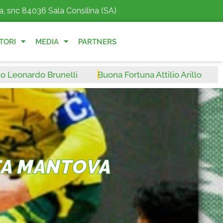
a, snc 84036 Sala Consilina (SA)
TORI
MEDIA
PARTNERS
nardo Brunelli
Buona Fortuna Attilio Arillo
Benve
STA MANTOVA