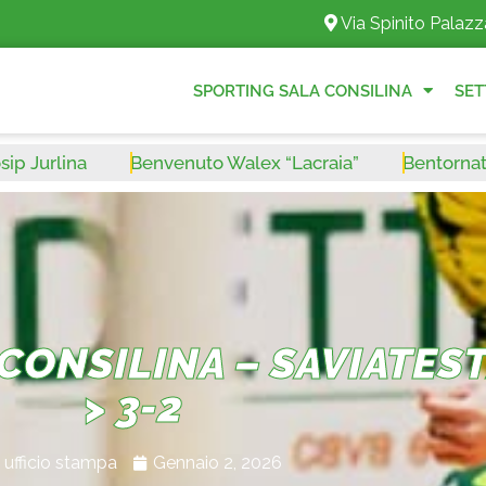
Via Spinito Palazz
SPORTING SALA CONSILINA
SET
rlina
Benvenuto Walex “Lacraia”
Bentornato Leo
 CONSILINA – SAVIATE
> 3-2
ufficio stampa
Gennaio 2, 2026