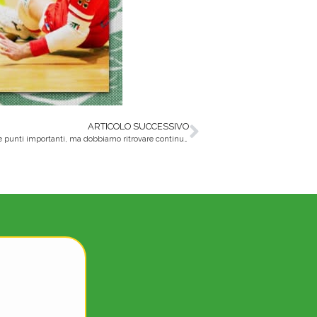
ARTICOLO SUCCESSIVO
Analisi G14 – Tre punti importanti, ma dobbiamo ritrovare continuità e alzare il livello delle nostre prestazioni