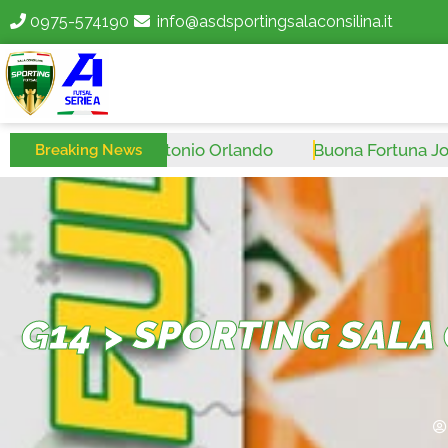
0975-574190
info@asdsportingsalaconsilina.it
ona Fortuna Antonio Orlando
Buona Fortuna Josip Ju
Breaking News
G14 > SPORTING SALA