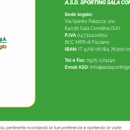
A.S.D. SPORTING SALA CO
Sede legale:
Via Spinito Palazza, snc
84036 Sala Consilina (SA)
P.IVA
04732400652
BCC MPR di Fisciano
IBAN:
IT 97W 08784 76300 01
Tel e Fax:
0975-574190
Email ASD:
info@asdsportingsa
 più pertinente ricordando le tue preferenze e ripetendo le visite.