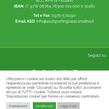
BCC MPR di Fisciano
IBAN:
IT 97W 08784 76300 010 000 0 30281
Tel e Fax:
0975-574190
Email ASD:
info@asdsportingsalaconsilina.it
Seguici su:
Utilizziamo i cookie sul nostro sito Web per offrirti
l'esperienza più pertinente ricordando le tue preferenze e
© 2022 Sporting A.S.D. Sala Consilina. All Rights Reserved.
ripetendo le visite. Cliccando su "Accetta tutto", acconsenti
all'uso di TUTTI i cookie. Tuttavia, puoi visitare
"Impostazioni cookie" per fornire un consenso controllato.
Impostazioni
Accetta tutti
Leggi di più