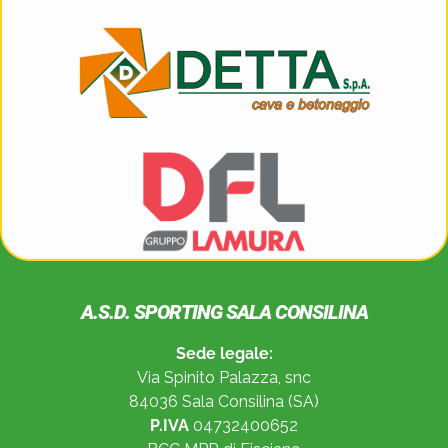
A.S.D. SPORTING SALA CONSILINA
Sede legale:
Via Spinito Palazza, snc
84036 Sala Consilina (SA)
P.IVA
04732400652