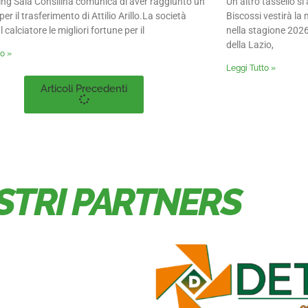
ing Sala Consilina comunica di aver raggiunto un
Un altro tassello s
er il trasferimento di Attilio Arillo.La società
Biscossi vestirà la 
 calciatore le migliori fortune per il
nella stagione 2026
della Lazio,
to »
Leggi Tutto »
Articoli Precedenti
OSTRI PARTNERS