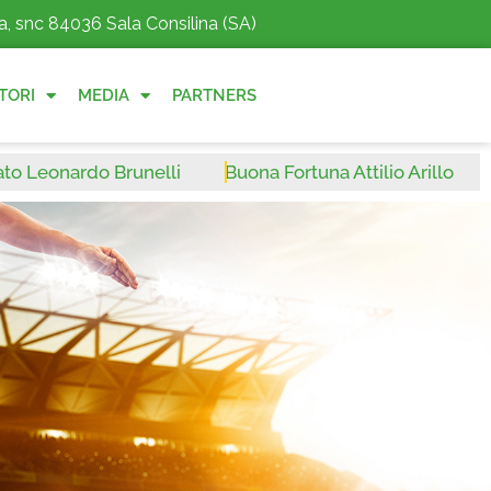
a, snc 84036 Sala Consilina (SA)
TORI
MEDIA
PARTNERS
nardo Brunelli
Buona Fortuna Attilio Arillo
Benve