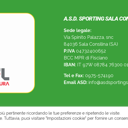
A.S.D. SPORTING SALA CO
Sede legale:
Via Spinito Palazza, snc
84036 Sala Consilina (SA)
P.IVA
04732400652
BCC MPR di Fisciano
IBAN:
IT 97W 08784 76300 01
Tel e Fax:
0975-574190
Email ASD:
info@asdsportingsa
 più pertinente ricordando le tue preferenze e ripetendo le visite.
e. Tuttavia, puoi visitare "Impostazioni cookie" per fornire un conse
 Sporting A.S.D. Sala Consilina. All Rights Reserved.