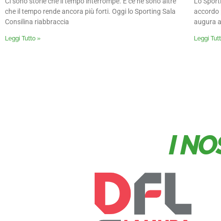
Ci sono storie che il tempo interrompe. E ce ne sono altre
Lo Sport
che il tempo rende ancora più forti. Oggi lo Sporting Sala
accordo p
Consilina riabbraccia
augura al
Leggi Tutto »
Leggi Tut
I N