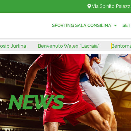
Via Spinito Palazz
SPORTING SALA CONSILINA
SET
rlina
Benvenuto Walex “Lacraia”
Bentornato Leo
NEWS