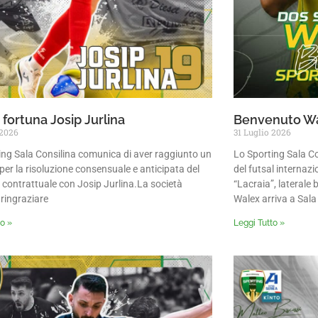
fortuna Josip Jurlina
Benvenuto Wa
 2026
31 Luglio 2026
ing Sala Consilina comunica di aver raggiunto un
Lo Sporting Sala Co
per la risoluzione consensuale e anticipata del
del futsal interna
 contrattuale con Josip Jurlina.La società
“Lacraia”, laterale 
 ringraziare
Walex arriva a Sala
to »
Leggi Tutto »