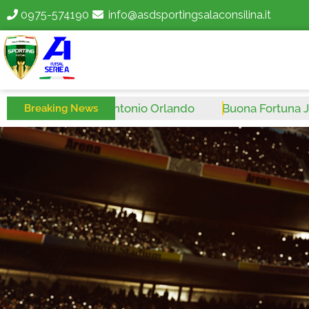
0975-574190
info@asdsportingsalaconsilina.it
uona Fortuna Antonio Orlando
Buona Fortuna Josip Ju
Breaking News