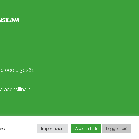
NSILINA
0 000 0 30281
laconsilina.it
nso
Impostazioni
Accetta tutti
Leggi di più