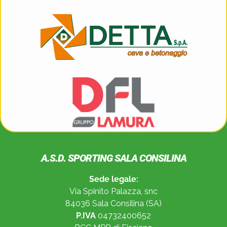
A.S.D. SPORTING SALA CONSILINA
Sede legale:
Via Spinito Palazza, snc
84036 Sala Consilina (SA)
P.IVA
04732400652