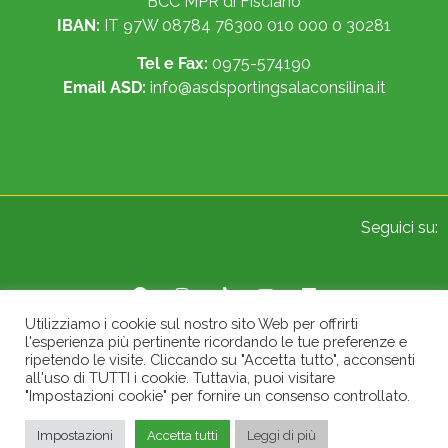
BCC MPR di Fisciano
IBAN:
IT 97W 08784 76300 010 000 0 30281
Tel e Fax:
0975-574190
Email ASD:
info@asdsportingsalaconsilina.it
Seguici su:
Utilizziamo i cookie sul nostro sito Web per offrirti
l'esperienza più pertinente ricordando le tue preferenze e
© 2022 Sporting A.S.D. Sala Consilina. All Rights Reserved.
ripetendo le visite. Cliccando su "Accetta tutto", acconsenti
all'uso di TUTTI i cookie. Tuttavia, puoi visitare
"Impostazioni cookie" per fornire un consenso controllato.
Impostazioni
Accetta tutti
Leggi di più