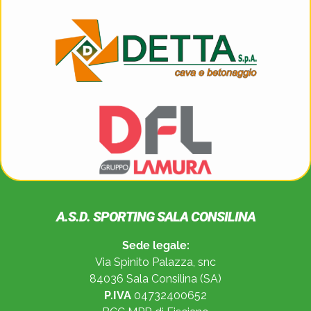
A.S.D. SPORTING SALA CONSILINA
Sede legale:
Via Spinito Palazza, snc
84036 Sala Consilina (SA)
P.IVA
04732400652