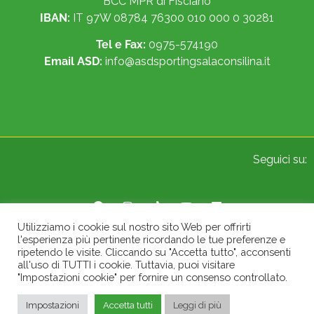
BCC MPR di Fisciano
IBAN:
IT 97W 08784 76300 010 000 0 30281
Tel e Fax:
0975-574190
Email ASD:
info@asdsportingsalaconsilina.it
Seguici su:
Utilizziamo i cookie sul nostro sito Web per offrirti
l'esperienza più pertinente ricordando le tue preferenze e
© 2022 Sporting A.S.D. Sala Consilina. All Rights Reserved.
ripetendo le visite. Cliccando su "Accetta tutto", acconsenti
all'uso di TUTTI i cookie. Tuttavia, puoi visitare
"Impostazioni cookie" per fornire un consenso controllato.
Impostazioni
Accetta tutti
Leggi di più