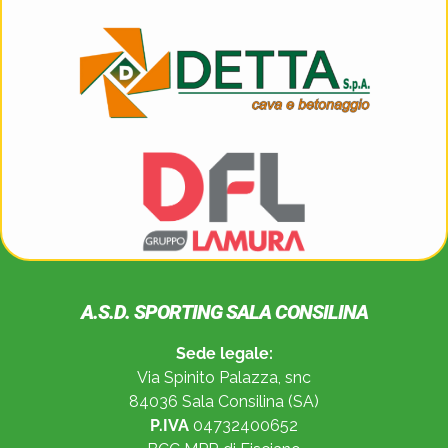
A.S.D. SPORTING SALA CONSILINA
Sede legale:
Via Spinito Palazza, snc
84036 Sala Consilina (SA)
P.IVA
04732400652