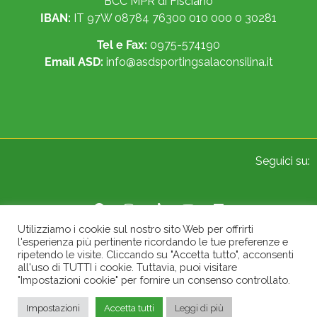
BCC MPR di Fisciano
IBAN:
IT 97W 08784 76300 010 000 0 30281
Tel e Fax:
0975-574190
Email ASD:
info@asdsportingsalaconsilina.it
Seguici su:
Utilizziamo i cookie sul nostro sito Web per offrirti
l'esperienza più pertinente ricordando le tue preferenze e
© 2022 Sporting A.S.D. Sala Consilina. All Rights Reserved.
ripetendo le visite. Cliccando su "Accetta tutto", acconsenti
all'uso di TUTTI i cookie. Tuttavia, puoi visitare
"Impostazioni cookie" per fornire un consenso controllato.
Impostazioni
Accetta tutti
Leggi di più